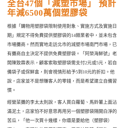
全台47個「減塑市場」 預計
年減6500萬個塑膠袋
根據「購物用塑膠袋限制使用對象、實施方式及實施日
期」規定不得免費提供塑膠袋的14類業者中，並未包含
市場攤商。然而實地走訪北市的減塑市場南門市場，已
有攤商自主決定不提供免費塑膠袋。「阿榮海鮮號」老
闆陳致霖表示，顧客索取塑膠袋需支付2元或5元，若自
備袋子或保鮮盒，則會視情形給予5到10元的折扣。他
說，店家並不是想賺客人的零錢，而是希望建立自備習
慣。
經營菜攤的李太太則說，客人買白蘿蔔、馬鈴薯上面沾
滿泥土，店家怕不好意思再用另一個塑膠袋隔開白淨的
苦瓜，「他一次買十幾樣，你還是要給他（塑膠袋）