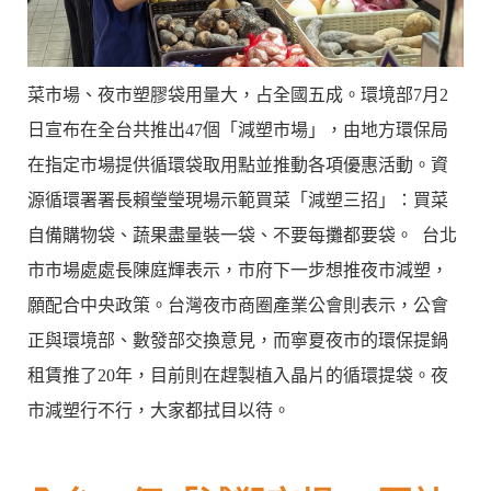
菜市場、夜市塑膠袋用量大，占全國五成。環境部7月2
日宣布在全台共推出47個「減塑市場」，由地方環保局
在指定市場提供循環袋取用點並推動各項優惠活動。資
源循環署署長賴瑩瑩現場示範買菜「減塑三招」：買菜
自備購物袋、蔬果盡量裝一袋、不要每攤都要袋。 台北
市市場處處長陳庭輝表示，市府下一步想推夜市減塑，
願配合中央政策。台灣夜市商圈產業公會則表示，公會
正與環境部、數發部交換意見，而寧夏夜市的環保提鍋
租賃推了20年，目前則在趕製植入晶片的循環提袋。夜
市減塑行不行，大家都拭目以待。