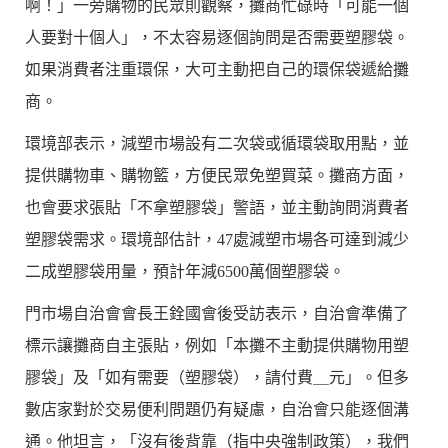
啊！」一旁購物的民眾則觀察，攤商忙碌時「可能一個
人要對十個人」，不太容易逐個詢問是否需要塑膠袋。
如果消費者注重環保，大可主動把自己的環保袋遞給攤
商。
環境部表示，減塑市場設有二次袋或循環袋取用點，並
提供購物車、購物籃，方便民眾免塑買菜。攤商方面，
也會要求張貼「不拿塑膠袋」警語，並主動詢問消費者
塑膠袋需求。環境部估計，47處減塑市場各可達到減少
二成塑膠袋用量，預計年減6500萬個塑膠袋。
門市場自治會會長王銓國會後受訪表示，自治會準備了
標示讓攤商自主張貼，例如「本攤不主動提供購物用塑
膠袋」及「如有需要（塑膠袋），請付費＿元」。但多
數店家對於交易便利問題仍有疑慮，自治會只能逐個溝
通。他坦言，「沒有後背靠（指中央強制政策），我們