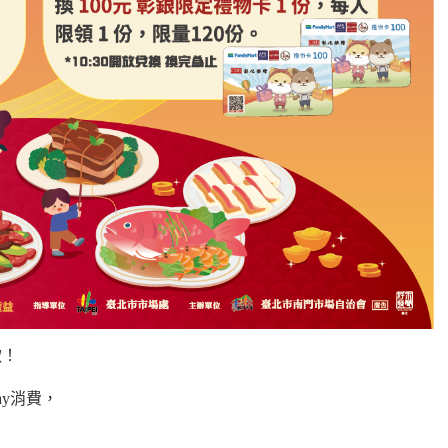
軟！
y消費，