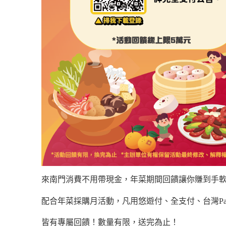
來南門消費不用帶現金，年菜期間回饋讓你賺到手
配合年菜採購月活動，凡用悠遊付、全支付、台灣Pa
皆有專屬回饋！數量有限，送完為止！