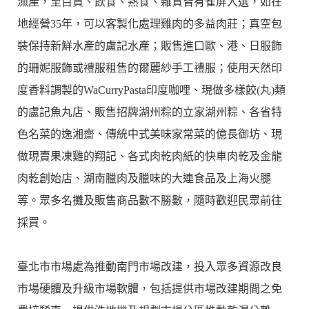
漁產，至百貨、飲食、熟食、雜貨皆有雀屏入選，如在
地經營35年，可以客製化處理雞肉的多益肉莊；真空包
裝保持新鮮水產的盧記水產；販售進口歐、港、日服飾
的珊妮服飾或禮服租售的爾麗紗手工禮服；使用天然印
度香料調製的WaCurryPasta印度咖哩、現做多樣餃(丸)類
的盧記魚丸店、販售招牌湖州粽的立家湖州粽、各省特
色名菜的逸湘齋、傳統中式美味家常菜的億長御坊、現
做現賣果凍雞的翔記、各式肉乾肉紙的快車肉乾及金龍
肉乾創始店、湖南臘肉及臘味的大連食品及上海火腿
等。眾多名攤及販售商品數不勝數，隨時歡迎民眾前往
採買。
臺北市市場處為推動南門市場改建，投入眾多資源改良
市場硬體及升級市場軟體，包括提供市場改建期間之免