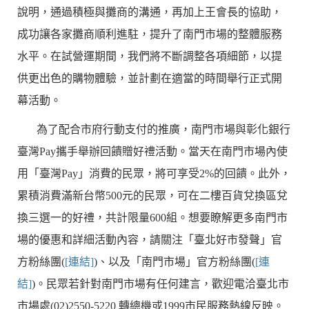
說明，通過積極與攤商的溝通，再加上王會長的協助，
成功讓各家攤商順利進駐，提升了南門市場的整體服務
水平。在試營運期間，我們將不斷調整各項細節，以提
供更出色的購物體驗，並計劃在適當的時間舉行正式開
幕活動。
為了配合市府行動支付的推廣，南門市場與彰化銀行
臺灣Pay攜手舉辦回饋贈好禮活動。當天在南門市場內使
用「臺灣Pay」消費的民眾，將可享受2%的回饋。此外，
累積消費滿新台幣500元的民眾，可在二樓百貨兌換區兌
換三選一的好禮，共計限量600組。想要瞭解更多南門市
場的優惠和詳細活動內容，請關注「臺北好市發聲」官
方粉絲團(
[連結]
)、以及「南門市場」官方粉絲團(
[連
結]
)。民眾若針對南門市場有任何建言，歡迎電洽臺北市
市場處(02)2550-5220 轉總機或1999市民服務熱線反映。