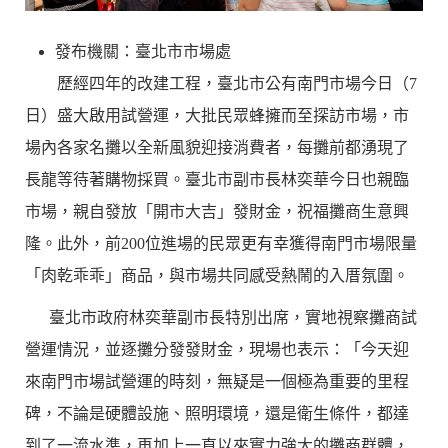
發布機關：臺北市市場處
歷經四年的改建工程，臺北市公有南門市場今日（7
日）盛大啟用試營運，大批民眾蜂擁而至探訪市場，市
場內各家名攤以全新風貌迎接消費者，每攤前都湧現了
長龍等待著購物採買。臺北市副市長林奕華今日也親臨
市場，親自發放「開市大吉」發財金，祝福攤商生意興
隆。此外，前200位進場的民眾更有幸獲得南門市場限量
「肉乾乖乖」商品，與市場共同感受熱鬧的入厝氛圍。
臺北市政府林奕華副市長特別出席，實地視察攤商試
營運情況，並逐攤分發發財金，現場也表示：「今天迎
來南門市場試營運的時刻，無疑是一個極為重要的里程
碑，不論是硬體設施、照明環境，還是衛生條件，都達
到了一流水準，再加上一直以來實力強大的攤商群體，