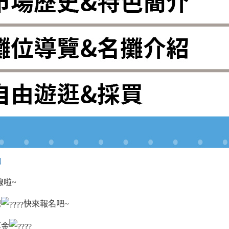
動
線啦~
理
快來報名吧~
菜金